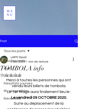
ME
NU
Post
Tous les posts
LAMY David
Tous les posts
5 oct. 2020
1 min de lecture
TOMBOLA info
sport
Noté NaN étoiles sur 5.
Vie du club
Merci à toutes les personnes qui ont 
Résultats courses
vendu leurs billets de tombola.
8h saugeathlon
Le 1er tirage aura finalement lieu le :
Le vendredi 09 OCTOBRE 2020.
Bénevoles
Suite au déplacement de la 