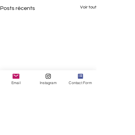
Voir tout
Posts récents
Email
Instagram
Contact Form
Vente tenues de velo
Hello cher licencié Le club de
ski propose une vente de
Commentaires
0.0/5 (0)