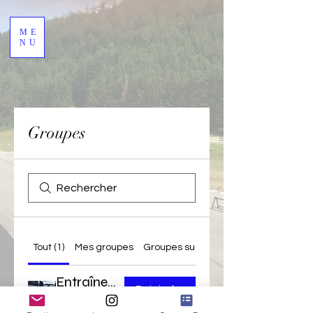
ME
NU
Groupes
Tout (1)
Mes groupes
Groupes suggérés
Entraînement
Rejoindre
Privé
·
18 membres