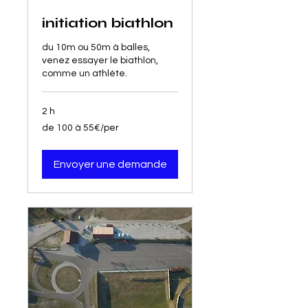
initiation biathlon
du 10m ou 50m à balles,
venez essayer le biathlon,
comme un athlète.
2 h
de
de 100 à 55€/per
100
à
55€/per
Envoyer une demande